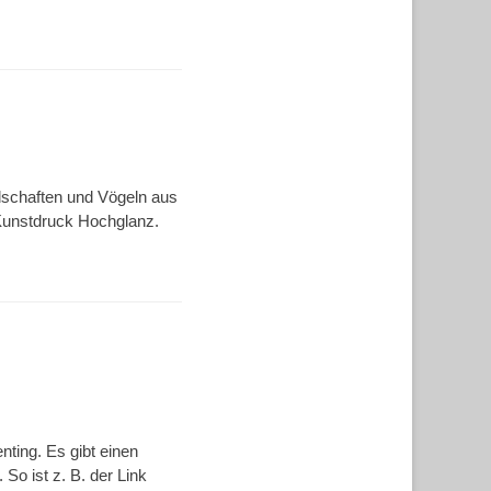
ndschaften und Vögeln aus
 Kunstdruck Hochglanz.
nting. Es gibt einen
 So ist z. B. der Link