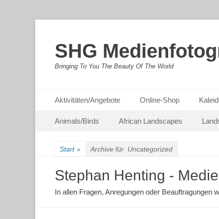
SHG Medienfotogr
Bringing To You The Beauty Of The World
Primäres Menü
Zum
Aktivitäten/Angebote
Online-Shop
Kaleid
Inhalt
Sekundäres Menü
Zum
springen
Animals/Birds
African Landscapes
Land
Inhalt
springen
Start
»
Archive für
Uncategorized
Stephan Henting - Medie
In allen Fragen, Anregungen oder Beauftragungen w