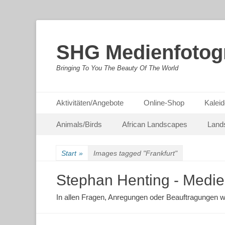
SHG Medienfotogr
Bringing To You The Beauty Of The World
Primäres Menü
Zum
Aktivitäten/Angebote
Online-Shop
Kaleid
Inhalt
Sekundäres Menü
Zum
springen
Animals/Birds
African Landscapes
Land
Inhalt
springen
Start
»
Images tagged "Frankfurt"
Stephan Henting - Medie
In allen Fragen, Anregungen oder Beauftragungen w