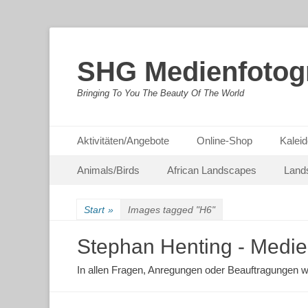
SHG Medienfotogr
Bringing To You The Beauty Of The World
Primäres Menü
Zum
Aktivitäten/Angebote
Online-Shop
Kaleid
Inhalt
Sekundäres Menü
Zum
springen
Animals/Birds
African Landscapes
Land
Inhalt
springen
Start
»
Images tagged "H6"
Stephan Henting - Medie
In allen Fragen, Anregungen oder Beauftragungen w