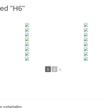
ed "H6"
1
2
►
te vorbehalten.