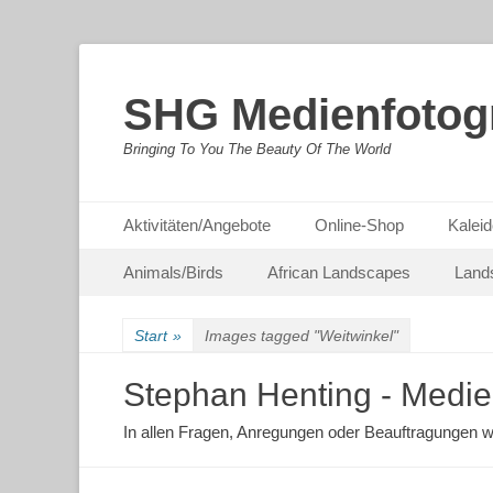
SHG Medienfotogr
Bringing To You The Beauty Of The World
Primäres Menü
Zum
Aktivitäten/Angebote
Online-Shop
Kaleid
Inhalt
Sekundäres Menü
Zum
springen
Animals/Birds
African Landscapes
Land
Inhalt
springen
Start
»
Images tagged "Weitwinkel"
Stephan Henting - Medie
In allen Fragen, Anregungen oder Beauftragungen w